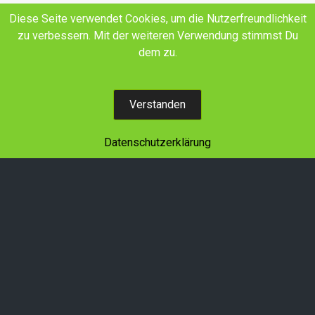
E-Mail
Facebook
YouTube
Diese Seite verwendet Cookies, um die Nutzerfreundlichkeit
zu verbessern. Mit der weiteren Verwendung stimmst Du
Land schafft Verbindung SH+HH e.V.
dem zu.
Wir denken in Generationen!
Verstanden
Datenschutzerklärung