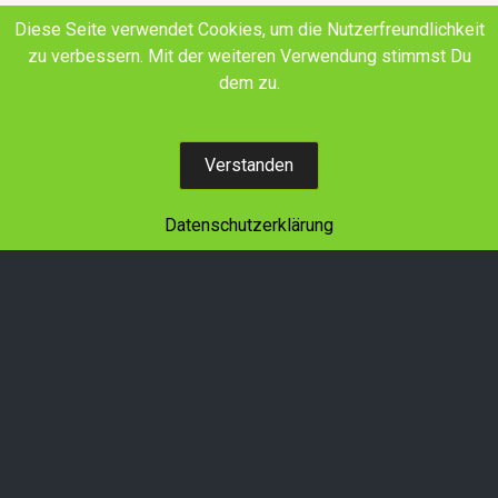
E-Mail
Facebook
YouTube
Diese Seite verwendet Cookies, um die Nutzerfreundlichkeit
zu verbessern. Mit der weiteren Verwendung stimmst Du
Land schafft Verbindung SH+HH e.V.
dem zu.
Wir denken in Generationen!
Verstanden
Datenschutzerklärung