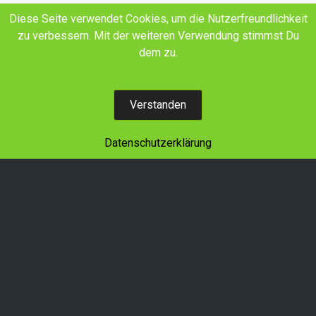
E-Mail
Facebook
YouTube
Diese Seite verwendet Cookies, um die Nutzerfreundlichkeit
zu verbessern. Mit der weiteren Verwendung stimmst Du
Land schafft Verbindung SH+HH e.V.
dem zu.
Wir denken in Generationen!
Verstanden
Datenschutzerklärung