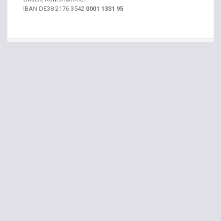
IBAN
DE38 2176 3542
0001 1331 95
S
uche
Suchen
nach: