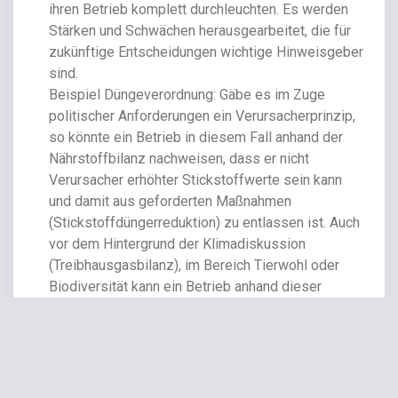
ihren Betrieb komplett durchleuchten. Es werden
Stärken und Schwächen herausgearbeitet, die für
zukünftige Entscheidungen wichtige Hinweisgeber
sind.
Beispiel Düngeverordnung: Gäbe es im Zuge
politischer Anforderungen ein Verursacherprinzip,
so könnte ein Betrieb in diesem Fall anhand der
Nährstoffbilanz nachweisen, dass er nicht
Verursacher erhöhter Stickstoffwerte sein kann
und damit aus geforderten Maßnahmen
(Stickstoffdüngerreduktion) zu entlassen ist. Auch
vor dem Hintergrund der Klimadiskussion
(Treibhausgasbilanz), im Bereich Tierwohl oder
Biodiversität kann ein Betrieb anhand dieser
Bewertung nachweisen, wie gut er wirtschaftet.
Aber auch zu verbessernde Bereiche des
Betriebes werden hiermit offengelegt. Wichtig ist
das deshalb, weil es in der öffentlichen Diskussion
nur noch heißt: „Das ist schlecht, das muss weg!“