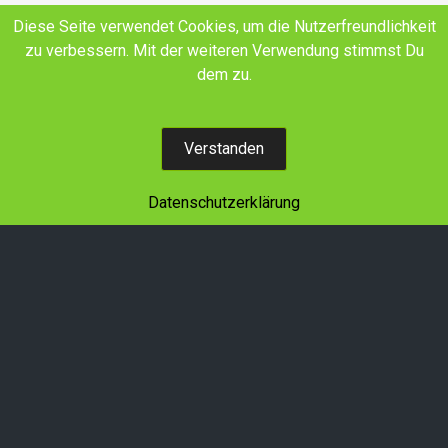
E-Mail
Facebook
YouTube
Diese Seite verwendet Cookies, um die Nutzerfreundlichkeit
zu verbessern. Mit der weiteren Verwendung stimmst Du
Land schafft Verbindung SH+HH e.V.
dem zu.
Wir denken in Generationen!
Verstanden
Datenschutzerklärung