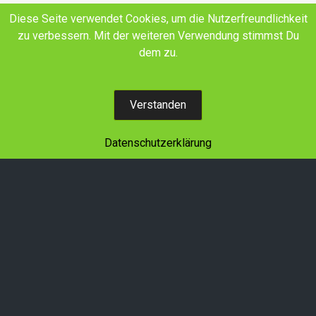
E-Mail
Facebook
YouTube
Diese Seite verwendet Cookies, um die Nutzerfreundlichkeit
zu verbessern. Mit der weiteren Verwendung stimmst Du
Land schafft Verbindung SH+HH e.V.
dem zu.
Wir denken in Generationen!
Verstanden
Datenschutzerklärung